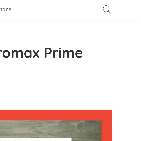
hone
romax Prime