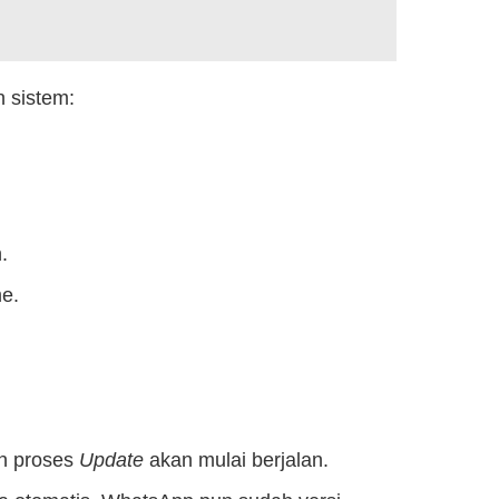
 sistem:
.
me.
n proses
Update
akan mulai berjalan.