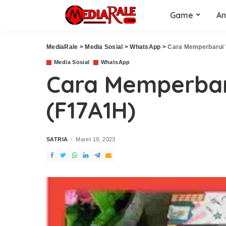
Game
An
MediaRale
>
Media Sosial
>
WhatsApp
>
Cara Memperbarui 
Media Sosial
WhatsApp
Cara Memperbar
(F17A1H)
SATRIA
Maret 19, 2023
Posted
by