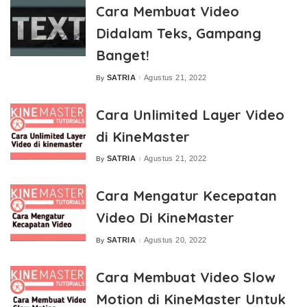
Cara Membuat Video
Didalam Teks, Gampang
Banget!
SATRIA
Agustus 21, 2022
By
Posted
by
Cara Unlimited Layer Video
di KineMaster
SATRIA
Agustus 21, 2022
By
Posted
by
Cara Mengatur Kecepatan
Video Di KineMaster
SATRIA
Agustus 20, 2022
By
Posted
by
Cara Membuat Video Slow
Motion di KineMaster Untuk