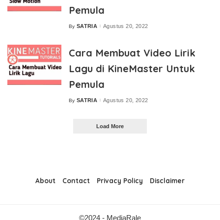
Pemula
SATRIA
Agustus 20, 2022
By
Posted
by
Cara Membuat Video Lirik
Lagu di KineMaster Untuk
Pemula
SATRIA
Agustus 20, 2022
By
Posted
by
Load More
About
Contact
Privacy Policy
Disclaimer
©2024 - MediaRale