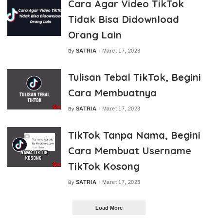
Cara Agar Video TikTok
Tidak Bisa Didownload
Orang Lain
SATRIA
Maret 17, 2023
By
Posted
by
Tulisan Tebal TikTok, Begini
Cara Membuatnya
SATRIA
Maret 17, 2023
By
Posted
by
TikTok Tanpa Nama, Begini
Cara Membuat Username
TikTok Kosong
SATRIA
Maret 17, 2023
By
Posted
by
Load More