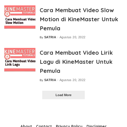
Cara Membuat Video Slow
Motion di KineMaster Untuk
Pemula
SATRIA
Agustus 20, 2022
By
Posted
by
Cara Membuat Video Lirik
Lagu di KineMaster Untuk
Pemula
SATRIA
Agustus 20, 2022
By
Posted
by
Load More
About
Contact
Privacy Policy
Disclaimer