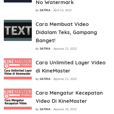
No Watermark
SATRIA
April 16, 2023
By
Posted
by
Cara Membuat Video
Didalam Teks, Gampang
Banget!
SATRIA
Agustus 21, 2022
By
Posted
by
Cara Unlimited Layer Video
di KineMaster
SATRIA
Agustus 21, 2022
By
Posted
by
Cara Mengatur Kecepatan
Video Di KineMaster
SATRIA
Agustus 20, 2022
By
Posted
by